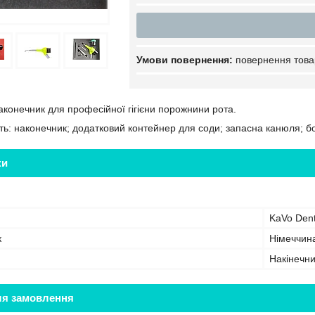
повернення това
аконечник для професійної гігієни порожнини рота.
ть: наконечник; додатковий контейнер для соди; запасна канюля; 
ки
KaVo Dent
к
Німеччин
Накінечни
ля замовлення