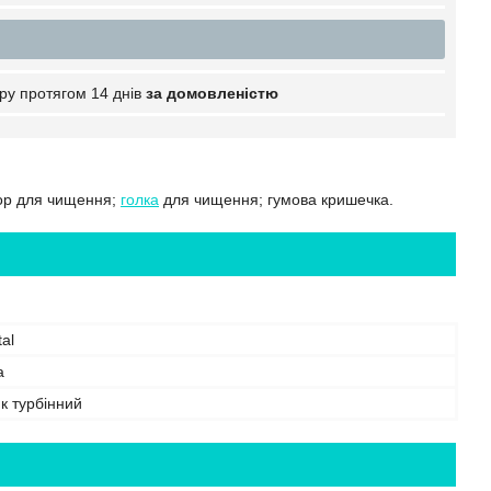
ру протягом 14 днів
за домовленістю
бор для чищення;
голка
для чищення; гумова кришечка.
al
а
к турбінний