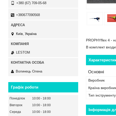
+380 (67) 709-05-68
+380677090568
Київ, Україна
PROPHYflex 4 - н
В комплект входи
LESTOM
Характеристи
Волинець Олена
Основні
Виробник
Графік роботи
Країна виробни
Тип інструменту
Понеділок
10:00
18:00
Вівторок
10:00
18:00
Інформація д
Середа
10:00
18:00